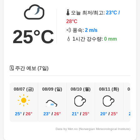
🌡️ 오늘 최저/최고:
23°C /
28°C
25°C
💨 풍속:
2 m/s
💧 1시간 강수량:
0 mm
🗓️ 주간 예보 (7일)
08/07 (금)
08/09 (일)
08/10 (월)
08/11 (화)
08/12
25°
/
26°
23°
/
26°
21°
/
25°
20°
/
25°
22°
/
Data by Met.no (Norwegian Meteorological Institute)