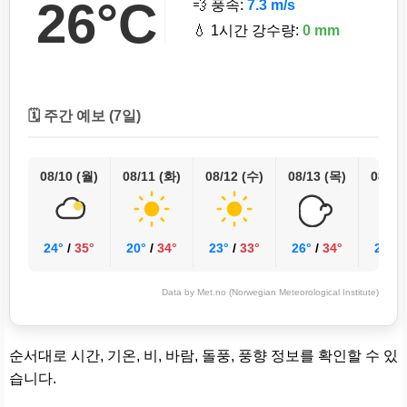
26°C
💨 풍속:
7.3 m/s
💧 1시간 강수량:
0 mm
🗓️ 주간 예보 (7일)
08/10 (월)
08/11 (화)
08/12 (수)
08/13 (목)
08/14
24°
/
35°
20°
/
34°
23°
/
33°
26°
/
34°
26°
/
Data by Met.no (Norwegian Meteorological Institute)
순서대로 시간, 기온, 비, 바람, 돌풍, 풍향 정보를 확인할 수 있
습니다.