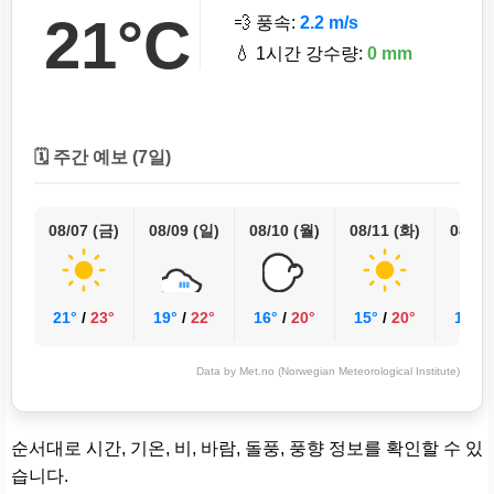
21°C
💨 풍속:
2.2 m/s
💧 1시간 강수량:
0 mm
🗓️ 주간 예보 (7일)
08/07 (금)
08/09 (일)
08/10 (월)
08/11 (화)
08/12
21°
/
23°
19°
/
22°
16°
/
20°
15°
/
20°
18°
/
Data by Met.no (Norwegian Meteorological Institute)
순서대로 시간, 기온, 비, 바람, 돌풍, 풍향 정보를 확인할 수 있
습니다.