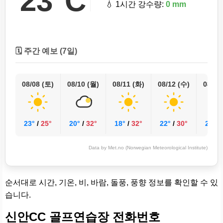
23°C
💧 1시간 강수량:
0 mm
🗓️ 주간 예보 (7일)
08/08 (토)
08/10 (월)
08/11 (화)
08/12 (수)
08/13
23°
/
25°
20°
/
32°
18°
/
32°
22°
/
30°
24°
/
Data by Met.no (Norwegian Meteorological Institute)
순서대로 시간, 기온, 비, 바람, 돌풍, 풍향 정보를 확인할 수 있
습니다.
신안CC 골프연습장 전화번호