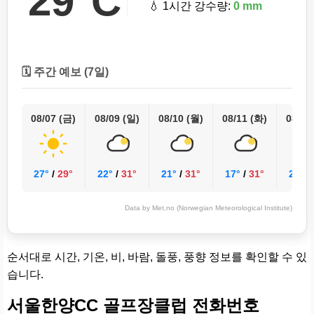
29°C
💧 1시간 강수량:
0 mm
🗓️ 주간 예보 (7일)
08/07 (금)
08/09 (일)
08/10 (월)
08/11 (화)
08/12
27°
/
29°
22°
/
31°
21°
/
31°
17°
/
31°
22°
/
Data by Met.no (Norwegian Meteorological Institute)
순서대로 시간, 기온, 비, 바람, 돌풍, 풍향 정보를 확인할 수 있
습니다.
서울한양CC 골프장클럽 전화번호