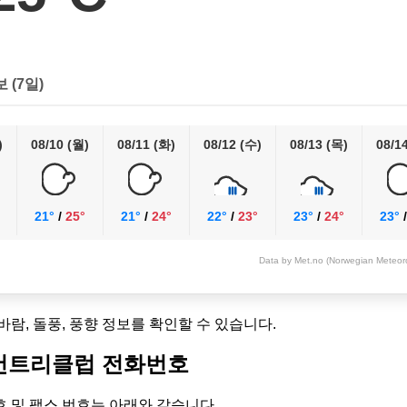
보 (7일)
)
08/10 (월)
08/11 (화)
08/12 (수)
08/13 (목)
08/1
21°
/
25°
21°
/
24°
22°
/
23°
23°
/
24°
23°
Data by Met.no (Norwegian Meteorol
 바람, 돌풍, 풍향 정보를 확인할 수 있습니다.
컨트리클럽 전화번호
 및 팩스 번호는 아래와 같습니다.