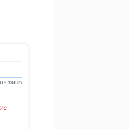
1분 (KthKST)
5°C