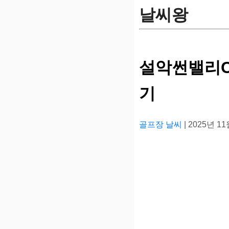
날씨왕
설악썬밸리C
기
골프장 날씨
| 2025년 1