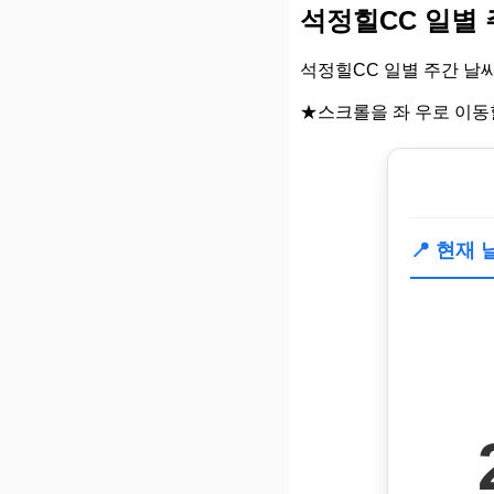
석정힐CC 일별
석정힐CC 일별 주간 날
★스크롤을 좌 우로 이동
📍 현재