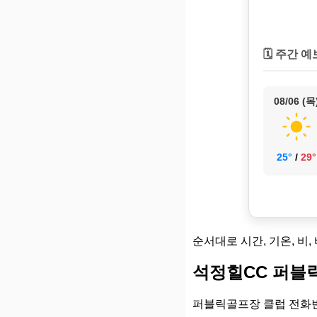
🗓️ 주간 예
08/06 (목
25°
/
29°
순서대로 시간, 기온, 비,
석정힐CC 퍼블
퍼블릭골프장 클럽 전화번