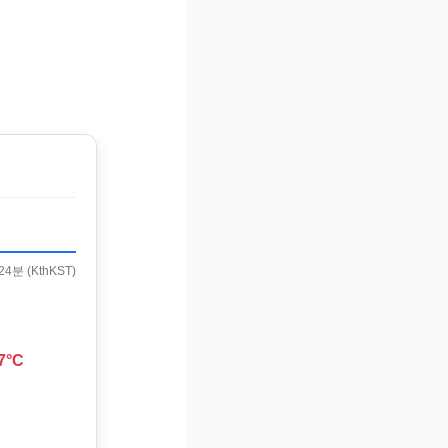
4분 (KthKST)
7°C