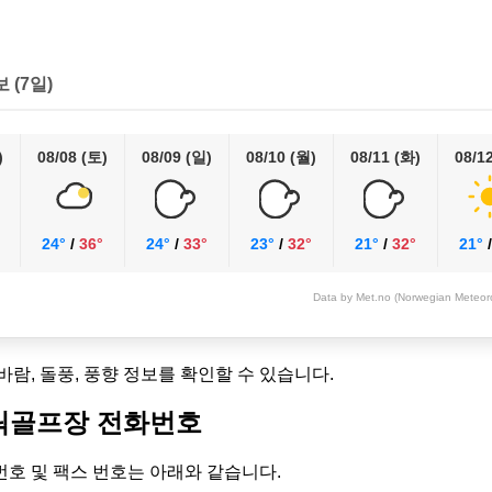
보 (7일)
)
08/08 (토)
08/09 (일)
08/10 (월)
08/11 (화)
08/1
24°
/
36°
24°
/
33°
23°
/
32°
21°
/
32°
21°
Data by Met.no (Norwegian Meteorol
 바람, 돌풍, 풍향 정보를 확인할 수 있습니다.
릭골프장 전화번호
호 및 팩스 번호는 아래와 같습니다.