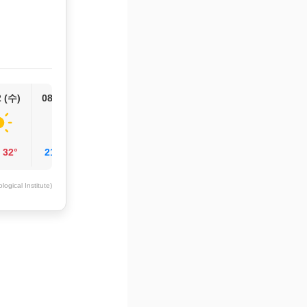
2 (수)
08/13 (목)
/
32°
21°
/
33°
ogical Institute)