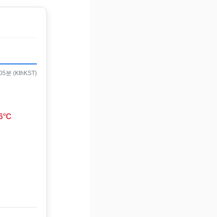
5분 (KthKST)
6°C