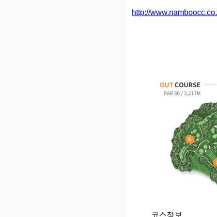
http://www.namboocc.co.
코스정보