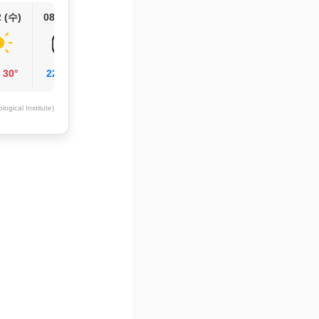
2 (수)
08/13 (목)
/
30°
22°
/
31°
ogical Institute)