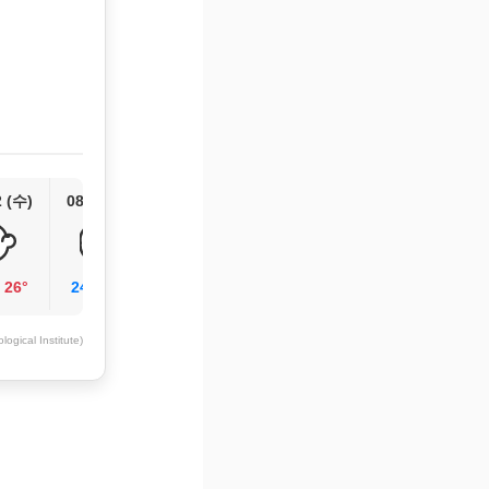
2 (수)
08/13 (목)
/
26°
24°
/
25°
ogical Institute)