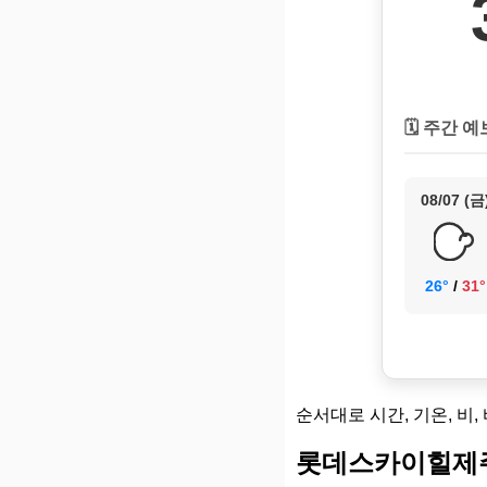
🗓️ 주간 예
08/07 (금
26°
/
31°
순서대로 시간, 기온, 비,
롯데스카이힐제주