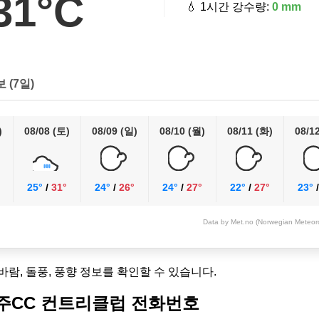
31°C
💧 1시간 강수량:
0 mm
보 (7일)
)
08/08 (토)
08/09 (일)
08/10 (월)
08/11 (화)
08/1
25°
/
31°
24°
/
26°
24°
/
27°
22°
/
27°
23°
Data by Met.no (Norwegian Meteorol
 바람, 돌풍, 풍향 정보를 확인할 수 있습니다.
CC 컨트리클럽 전화번호