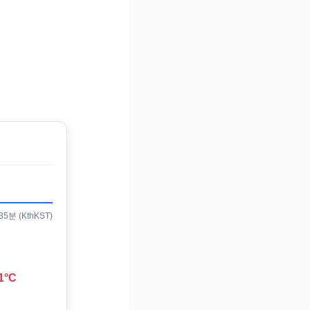
5분 (KthKST)
1°C