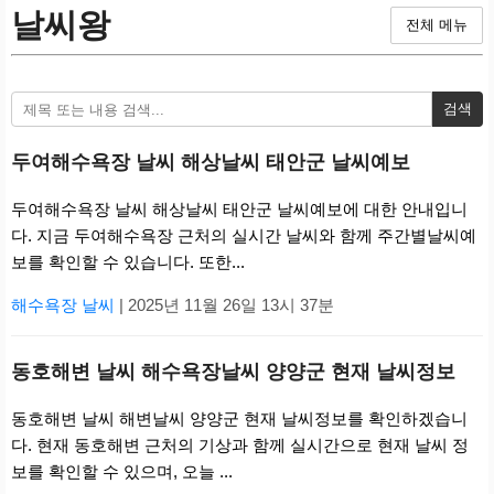
날씨왕
전체 메뉴
검색
두여해수욕장 날씨 해상날씨 태안군 날씨예보
두여해수욕장 날씨 해상날씨 태안군 날씨예보에 대한 안내입니
다. 지금 두여해수욕장 근처의 실시간 날씨와 함께 주간별날씨예
보를 확인할 수 있습니다. 또한...
해수욕장 날씨
| 2025년 11월 26일 13시 37분
동호해변 날씨 해수욕장날씨 양양군 현재 날씨정보
동호해변 날씨 해변날씨 양양군 현재 날씨정보를 확인하겠습니
다. 현재 동호해변 근처의 기상과 함께 실시간으로 현재 날씨 정
보를 확인할 수 있으며, 오늘 ...