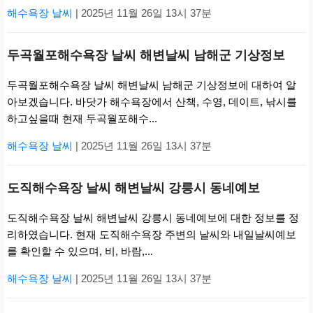
해수욕장 날씨
| 2025년 11월 26일 13시 37분
두곡월포해수욕장 날씨 해변날씨 남해군 기상정보
두곡월포해수욕장 날씨 해변날씨 남해군 기상정보에 대하여 알
아보겠습니다. 바닷가 해수욕장에서 산책, 수영, 데이트, 낚시를
하고싶을때 현재 두곡월포해수...
해수욕장 날씨
| 2025년 11월 26일 13시 37분
도직해수욕장 날씨 해변날씨 강릉시 동네예보
도직해수욕장 날씨 해변날씨 강릉시 동네예보에 대한 정보를 정
리하였습니다. 현재 도직해수욕장 주변의 날씨와 내일날씨예보
를 확인할 수 있으며, 비, 바람,...
해수욕장 날씨
| 2025년 11월 26일 13시 37분