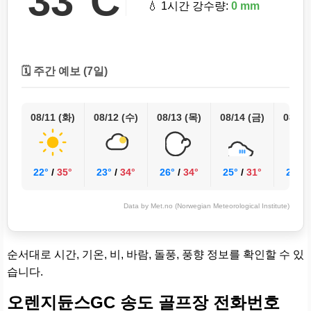
33°C
💧 1시간 강수량:
0 mm
🗓️ 주간 예보 (7일)
08/11 (화)
08/12 (수)
08/13 (목)
08/14 (금)
08/15
22°
/
35°
23°
/
34°
26°
/
34°
25°
/
31°
25°
/
Data by Met.no (Norwegian Meteorological Institute)
순서대로 시간, 기온, 비, 바람, 돌풍, 풍향 정보를 확인할 수 있
습니다.
오렌지듄스GC 송도 골프장 전화번호