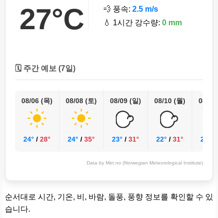
27°C
💨 풍속:
2.5 m/s
💧 1시간 강수량:
0 mm
🗓️ 주간 예보 (7일)
08/06 (목)
08/08 (토)
08/09 (일)
08/10 (월)
08/11
24°
/
28°
24°
/
35°
23°
/
31°
22°
/
31°
20°
/
Data by Met.no (Norwegian Meteorological Institute)
순서대로 시간, 기온, 비, 바람, 돌풍, 풍향 정보를 확인할 수 있
습니다.