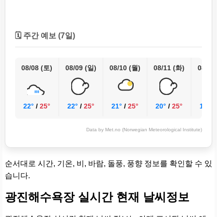
🗓️ 주간 예보 (7일)
08/08 (토)
08/09 (일)
08/10 (월)
08/11 (화)
08/12
22°
/
25°
22°
/
25°
21°
/
25°
20°
/
25°
18°
/
Data by Met.no (Norwegian Meteorological Institute)
순서대로 시간, 기온, 비, 바람, 돌풍, 풍향 정보를 확인할 수 있
습니다.
광진해수욕장 실시간 현재 날씨정보