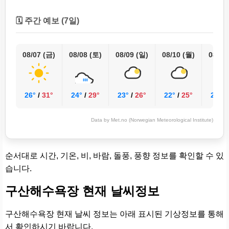
🗓️ 주간 예보 (7일)
08/07 (금)
08/08 (토)
08/09 (일)
08/10 (월)
08/11
26°
/
31°
24°
/
29°
23°
/
26°
22°
/
25°
21°
/
Data by Met.no (Norwegian Meteorological Institute)
순서대로 시간, 기온, 비, 바람, 돌풍, 풍향 정보를 확인할 수 있
습니다.
구산해수욕장 현재 날씨정보
구산해수욕장 현재 날씨 정보는 아래 표시된 기상정보를 통해
서 확인하시기 바랍니다.