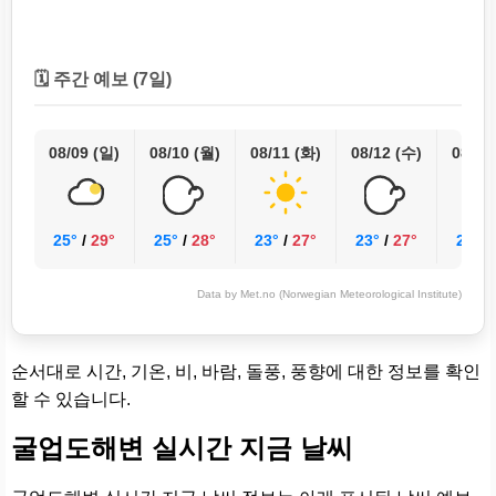
🗓️ 주간 예보 (7일)
08/09 (일)
08/10 (월)
08/11 (화)
08/12 (수)
08/13
25°
/
29°
25°
/
28°
23°
/
27°
23°
/
27°
24°
/
Data by Met.no (Norwegian Meteorological Institute)
순서대로 시간, 기온, 비, 바람, 돌풍, 풍향에 대한 정보를 확인
할 수 있습니다.
굴업도해변 실시간 지금 날씨