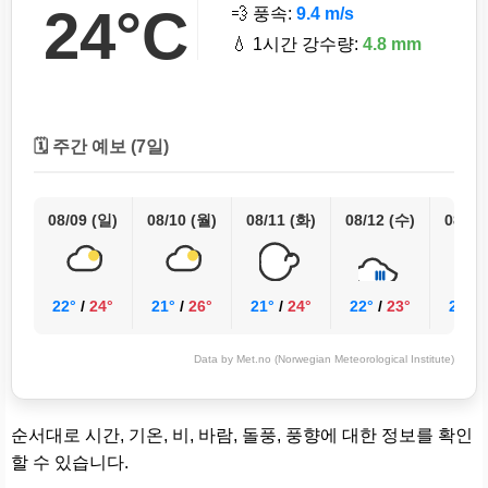
24°C
💨 풍속:
9.4 m/s
💧 1시간 강수량:
4.8 mm
🗓️ 주간 예보 (7일)
08/09 (일)
08/10 (월)
08/11 (화)
08/12 (수)
08/13
22°
/
24°
21°
/
26°
21°
/
24°
22°
/
23°
23°
/
Data by Met.no (Norwegian Meteorological Institute)
순서대로 시간, 기온, 비, 바람, 돌풍, 풍향에 대한 정보를 확인
할 수 있습니다.