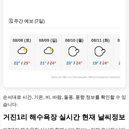
🗓️ 주간 예보 (7일)
08/08 (토)
08/09 (일)
08/10 (월)
08/11 (화)
08/12
22°
/
25°
21°
/
24°
20°
/
24°
19°
/
24°
20°
/
Data by Met.no (Norwegian Meteorological Institute)
순서대로 시간, 기온, 비, 바람, 돌풍, 풍향 정보를 확인할 수 있
습니다.
거진1리 해수욕장 실시간 현재 날씨정보