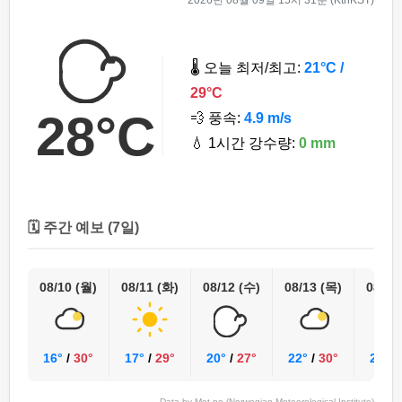
🌡️ 오늘 최저/최고:
21°C /
29°C
28°C
💨 풍속:
4.9 m/s
💧 1시간 강수량:
0 mm
🗓️ 주간 예보 (7일)
08/10 (월)
08/11 (화)
08/12 (수)
08/13 (목)
08/14
16°
/
30°
17°
/
29°
20°
/
27°
22°
/
30°
22°
/
Data by Met.no (Norwegian Meteorological Institute)