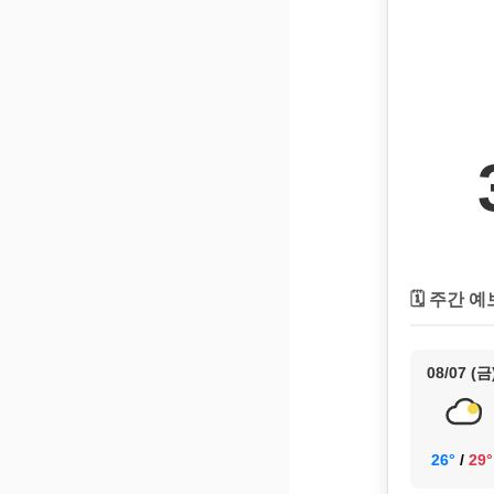
🗓️ 주간 예
08/07 (금
26°
/
29°