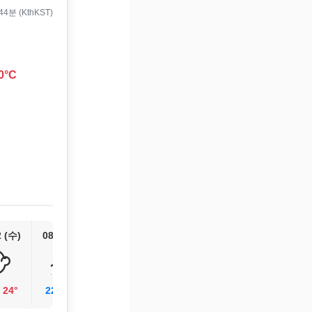
4분 (KthKST)
0°C
2 (수)
08/13 (목)
/
24°
22°
/
24°