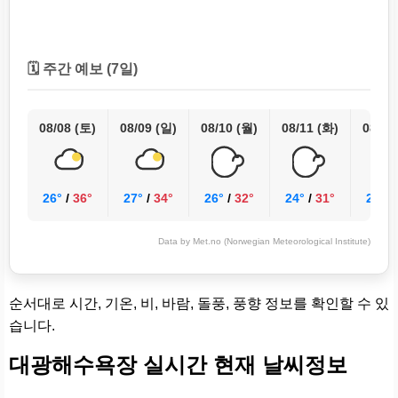
🗓️ 주간 예보 (7일)
08/08 (토)
08/09 (일)
08/10 (월)
08/11 (화)
08/12
26°
/
36°
27°
/
34°
26°
/
32°
24°
/
31°
25°
/
Data by Met.no (Norwegian Meteorological Institute)
순서대로 시간, 기온, 비, 바람, 돌풍, 풍향 정보를 확인할 수 있
습니다.
대광해수욕장 실시간 현재 날씨정보