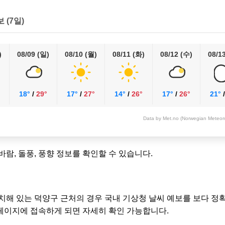
보 (7일)
)
08/09 (일)
08/10 (월)
08/11 (화)
08/12 (수)
08/1
18°
/
29°
17°
/
27°
14°
/
26°
17°
/
26°
21°
Data by Met.no (Norwegian Meteorol
 바람, 돌풍, 풍향 정보를 확인할 수 있습니다.
치해 있는 덕양구 근처의 경우 국내 기상청 날씨 예보를 보다 정
이지에 접속하게 되면 자세히 확인 가능합니다.